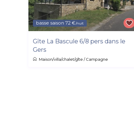
basse saison 72 €
/nuit
Gîte La Bascule 6/8 pers dans le
Gers
Maison/villa/chalet/gîte
/
Campagne