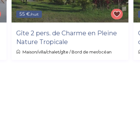
55 €
/nuit
Gîte 2 pers. de Charme en Pleine
Nature Tropicale
Maison/villa/chalet/gîte
/
Bord de mer/océan