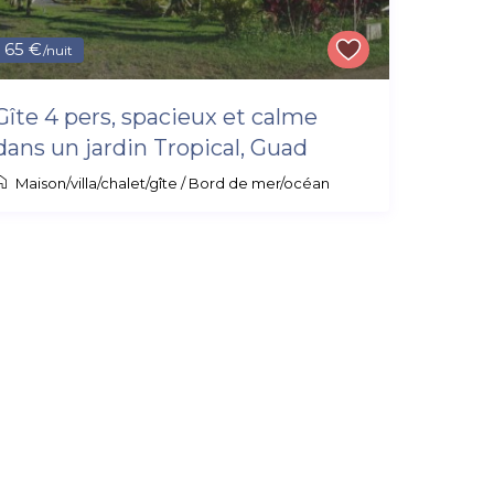
65 €
/nuit
Gîte 4 pers, spacieux et calme
dans un jardin Tropical, Guad
Maison/villa/chalet/gîte
/
Bord de mer/océan