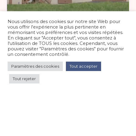
140 €
/nuit
Nous utilisons des cookies sur notre site Web pour
vous offrir l'expérience la plus pertinente en
mémorisant vos préférences et vos visites répétées.
En cliquant sur "Accepter tout", vous consentez à
Gîte paisible 13 personnes au cœur du
l'utilisation de TOUS les cookies. Cependant, vous
Morvan
pouvez visiter "Paramètres des cookies" pour fournir
un consentement contrôlé.
Maison/villa/chalet/gîte
/
Campagne
Paramètres des cookies
Tout accepter
Tout rejeter