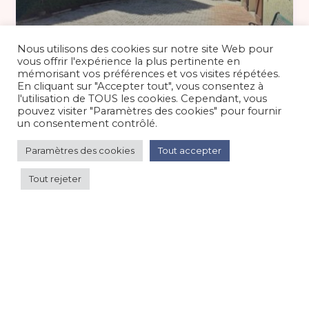
A partir de 250 €
/nuit
Nous utilisons des cookies sur notre site Web pour
vous offrir l'expérience la plus pertinente en
mémorisant vos préférences et vos visites répétées.
En cliquant sur "Accepter tout", vous consentez à
Appartement, 8 pers., Thônes, proche
l'utilisation de TOUS les cookies. Cependant, vous
stations de ski et Anne
pouvez visiter "Paramètres des cookies" pour fournir
un consentement contrôlé.
Appartement dans maison
/
Montagne
Paramètres des cookies
Tout accepter
Tout rejeter