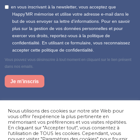
en vous inscrivant à la newsletter, vous acceptez que
Happy'MR mémorise et utilise votre adresse e-mail dans le
but de vous envoyer sa lettre d'informations. Pour en savoir
plus sur la gestion de vos données personnelles et pour
exercer vos droits, reportez-vous à la politique de
confidentialité. En utilisant ce formulaire, vous reconnaissez
accepter cette politique de confidentialité.
Vous pouvez vous désinscrire à tout moment en cliquant sur le lien présent
dans nos emails.
Je m'inscris
Suivez-nous sur nos réseaux sociaux
Nous utilisons des cookies sur notre site Web pour
Facebook
Instagram
LinkedIn
vous offrir l'expérience la plus pertinente en
mémorisant vos préférences et vos visites répétées.
En cliquant sur "Accepter tout", vous consentez à
Besoin d’aide, une question ?
l'utilisation de TOUS les cookies. Cependant, vous
pouvez visiter "Paramètres des cookies" pour fournir