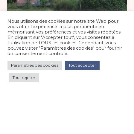
115 €
/nuit
Nous utilisons des cookies sur notre site Web pour
vous offrir l'expérience la plus pertinente en
mémorisant vos préférences et vos visites répétées.
En cliquant sur "Accepter tout", vous consentez à
le calme d’un jardin à proximité de
l'utilisation de TOUS les cookies. Cependant, vous
Paris
pouvez visiter "Paramètres des cookies" pour fournir
un consentement contrôlé.
Maison/villa/chalet/gîte
/
Grande ville
Paramètres des cookies
Tout accepter
Tout rejeter