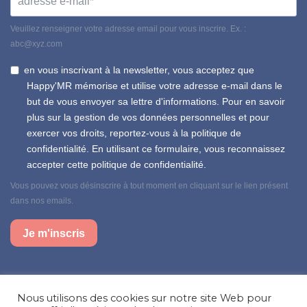
Veuillez renseigner votre adresse email pour vous inscrire. Ex. :
abc@xyz.com
en vous inscrivant à la newsletter, vous acceptez que
Happy'MR mémorise et utilise votre adresse e-mail dans le
but de vous envoyer sa lettre d'informations. Pour en savoir
plus sur la gestion de vos données personnelles et pour
exercer vos droits, reportez-vous à la politique de
confidentialité. En utilisant ce formulaire, vous reconnaissez
accepter cette politique de confidentialité.
Vous pouvez vous désinscrire à tout moment en cliquant sur le lien présent
dans nos emails.
Je m'inscris
Suivez-nous sur nos réseaux sociaux
Nous utilisons des cookies sur notre site Web pour
Facebook
Instagram
LinkedIn