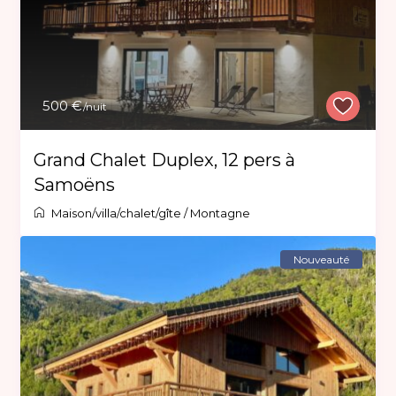
500 €
/nuit
Grand Chalet Duplex, 12 pers à
Samoëns
Maison/villa/chalet/gîte
/
Montagne
Nouveauté