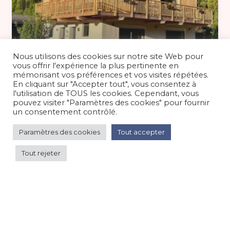
140 €
/nuit
Nous utilisons des cookies sur notre site Web pour
vous offrir l'expérience la plus pertinente en
mémorisant vos préférences et vos visites répétées.
En cliquant sur "Accepter tout", vous consentez à
Chalet plain-pied PMR, 2/4 pers à
l'utilisation de TOUS les cookies. Cependant, vous
Samoëns
pouvez visiter "Paramètres des cookies" pour fournir
un consentement contrôlé.
Maison/villa/chalet/gîte
/
Montagne
Paramètres des cookies
Tout accepter
Tout rejeter