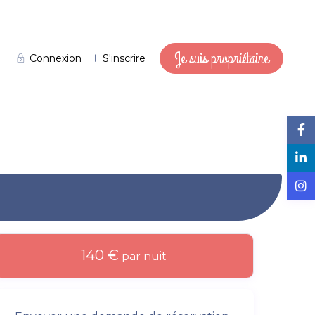
Je suis propriétaire
Connexion
S'inscrire
140 €
par nuit