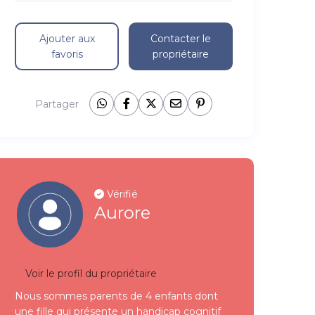
Ajouter aux
Contacter le
favoris
propriétaire
Partager
Vérifié
Aurore
Voir le profil du propriétaire
Nous sommes parents de 4 enfants dont
une fille qui présente un handicap cognitif