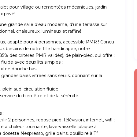
alet pour village ou remontées mécaniques, jardin
x privé!
e grande salle d’eau moderne, d’une terrasse sur
ionnel, chaleureux, lumineux et raffiné.
eux, adapté pour 4 personnes, accessible PMR ! Conçu
ux besoins de notre fille handicapée, notre
des critères PMR validés), de plain-pied, qui offre :
luide avec deux lits simples ;
il de douche bas ;
 grandes baies vitrées sans seuils, donnant sur la
 plein sud, circulation fluide.
ervice du bien-être et de la sérénité.
 :
ir 2 personnes, repose pied, télévision, internet, wifi ;
 à chaleur tournante, lave-vaisselle, plaque à
 dosette Nespresso, grille pains, bouilloire à T°