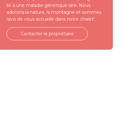
lié à une maladie génétique rare. Nous
adorons la nature, la montagne et sommes
ravis de vous accueillir dans notre chalet!
Contacter le propriétaire