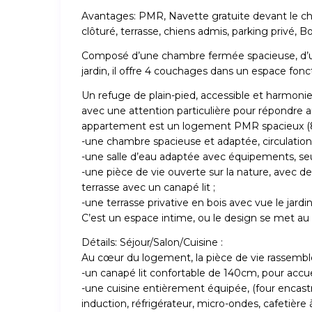
Avantages: PMR, Navette gratuite devant le ch
clôturé, terrasse, chiens admis, parking privé, Bo
Composé d’une chambre fermée spacieuse, d’un
jardin, il offre 4 couchages dans un espace fonct
Un refuge de plain-pied, accessible et harmoni
avec une attention particulière pour répondre a
appartement est un logement PMR spacieux (85% 
-une chambre spacieuse et adaptée, circulation f
-une salle d’eau adaptée avec équipements, seu
-une pièce de vie ouverte sur la nature, avec de
terrasse avec un canapé lit ;
-une terrasse privative en bois avec vue le jardin,
C’est un espace intime, ou le design se met au s
Détails: Séjour/Salon/Cuisine :
Au cœur du logement, la pièce de vie rassemble
-un canapé lit confortable de 140cm, pour accueill
-une cuisine entièrement équipée, (four encastré
induction, réfrigérateur, micro-ondes, cafetière à