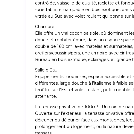
contrôlée, vaisselle de qualité, raclette et fondu
-une table remarquable en bois exotique, dans 
vitrée au Sud avec volet roulant qui donne sur la
Chambre :
Elle offre un vrai cocon paisible, où dominent le
douce et mobilier épuré, dans un espace spacieu
double de 160 cm, avec matelas et surmatelas,
oreillers/coussins/pers, une armoire avec cintres
Bureau en bois exotique, éclairages, et grande b
Salle d’Eau :
Equipements modernes, espace accessible et a
différentes, large douche à l’italienne à faible 
fenêtre sur l’Est et volet roulant, petit meubl
attenante.
La terrasse privative de 100m² : Un coin de natu
Ouverte sur l’extérieur, la terrasse privative of
déjeuner ou déjeuner face aux montagnes, lectur
prolongement du logement, où la nature devient
transats.