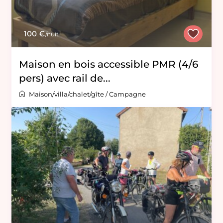
100 €
/nuit
Maison en bois accessible PMR (4/6
pers) avec rail de...
Maison/villa/chalet/gîte
/
Campagne