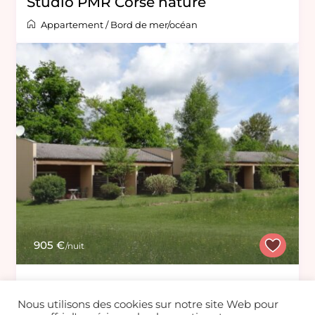
Studio PMR Corse nature
Appartement
/
Bord de mer/océan
905 €
/nuit
Domaine 33 couchages au coeur
Nous utilisons des cookies sur notre site Web pour
des volcans d’Auvergne