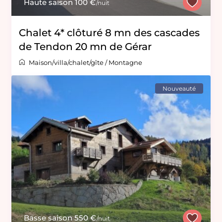
Haute saison 100 €
/nuit
Chalet 4* clôturé 8 mn des cascades
de Tendon 20 mn de Gérar
Maison/villa/chalet/gîte
/
Montagne
Nouveauté
Basse saison 550 €
/nuit