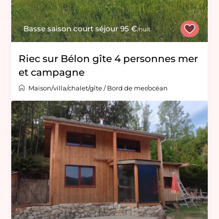
Basse saison court séjour 95 €
/nuit
Riec sur Bélon gîte 4 personnes mer
et campagne
Maison/villa/chalet/gîte
/
Bord de mer/océan