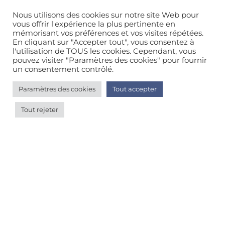
Villa tout en bois exotique dans le
Nous utilisons des cookies sur notre site Web pour
maquis, piscine privée c
vous offrir l'expérience la plus pertinente en
mémorisant vos préférences et vos visites répétées.
Maison/villa/chalet/gîte
/
Bord de mer/océan
En cliquant sur "Accepter tout", vous consentez à
l'utilisation de TOUS les cookies. Cependant, vous
pouvez visiter "Paramètres des cookies" pour fournir
6
7
8
9
10
un consentement contrôlé.
Paramètres des cookies
Tout accepter
Tout rejeter