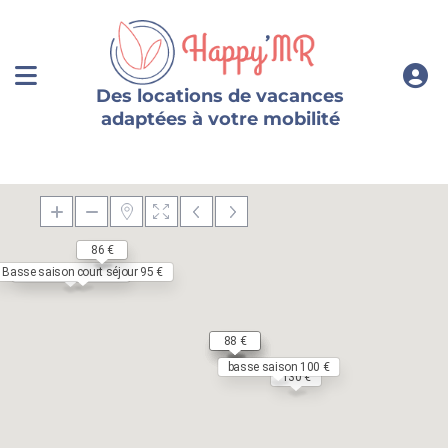
Des locations de vacances
adaptées à votre mobilité
80 €
86 €
Basse saison court séjour 95 €
Basse saison 83 €
905 €
175 €
175 €
88 €
88 €
basse saison 100 €
130 €