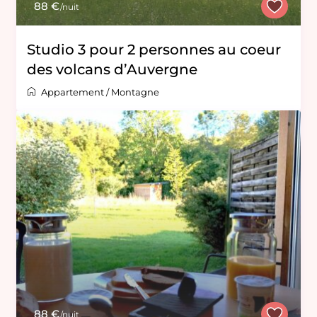
88 €
/nuit
Studio 3 pour 2 personnes au coeur
des volcans d’Auvergne
Appartement
/
Montagne
88 €
/nuit