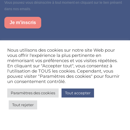
Vous pouvez vous désinscrire à tout moment en cliquant sur le lien présent
dans nos emails.
Je m'inscris
Suivez-nous sur nos réseaux sociaux
Nous utilisons des cookies sur notre site Web pour
vous offrir l'expérience la plus pertinente en
mémorisant vos préférences et vos visites répétées.
Besoin d’aide, une question ?
En cliquant sur "Accepter tout", vous consentez à
l'utilisation de TOUS les cookies. Cependant, vous
pouvez visiter "Paramètres des cookies" pour fournir
Nous contacter
un consentement contrôlé.
Paramètres des cookies
Tout accepter
© Happy'MR - Tous droits réservés - Une création
Com y Média
Tout rejeter