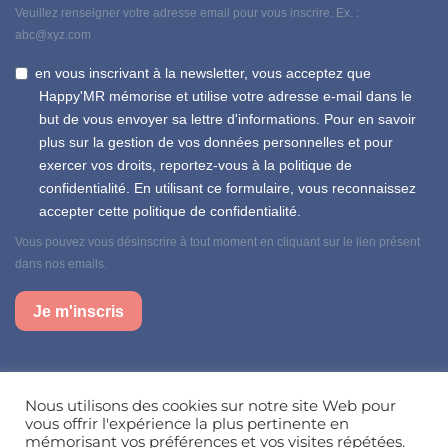
Veuillez renseigner votre adresse email pour vous inscrire. Ex. :
abc@xyz.com
en vous inscrivant à la newsletter, vous acceptez que
Happy'MR mémorise et utilise votre adresse e-mail dans le
but de vous envoyer sa lettre d'informations. Pour en savoir
plus sur la gestion de vos données personnelles et pour
exercer vos droits, reportez-vous à la politique de
confidentialité. En utilisant ce formulaire, vous reconnaissez
accepter cette politique de confidentialité.
Vous pouvez vous désinscrire à tout moment en cliquant sur le lien présent
dans nos emails.
Je m'inscris
Suivez-nous sur nos réseaux sociaux
Nous utilisons des cookies sur notre site Web pour
vous offrir l'expérience la plus pertinente en
mémorisant vos préférences et vos visites répétées.