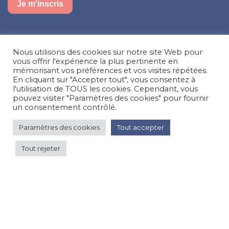
Je m'inscris
Suivez-nous sur nos réseaux sociaux
Nous utilisons des cookies sur notre site Web pour
Facebook
Instagram
LinkedIn
vous offrir l'expérience la plus pertinente en
mémorisant vos préférences et vos visites répétées.
En cliquant sur "Accepter tout", vous consentez à
Besoin d’aide, une question ?
l'utilisation de TOUS les cookies. Cependant, vous
pouvez visiter "Paramètres des cookies" pour fournir
Nous contacter
un consentement contrôlé.
Paramètres des cookies
Tout accepter
© Happy'MR - Tous droits réservés - Une création
Com y Média
Tout rejeter