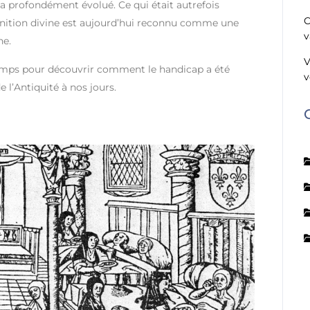
 a profondément évolué. Ce qui était autrefois
C
ition divine est aujourd’hui reconnu comme une
v
ne.
V
mps pour découvrir comment le handicap a été
v
e l’Antiquité à nos jours.