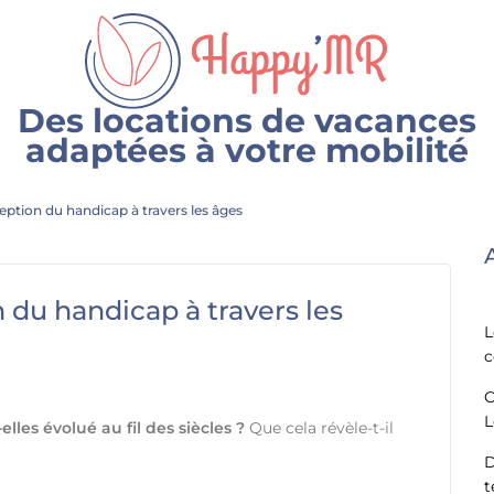
Des locations de vacances
adaptées à votre mobilité
ception du handicap à travers les âges
n du handicap à travers les
L
c
C
L
es évolué au fil des siècles ?
Que cela révèle-t-il
D
t