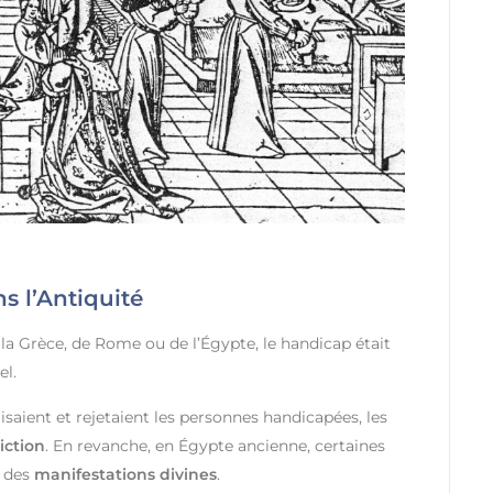
s l’Antiquité
a Grèce, de Rome ou de l’Égypte, le handicap était
el.
lisaient et rejetaient les personnes handicapées, les
iction
. En revanche, en Égypte ancienne, certaines
e des
manifestations divines
.