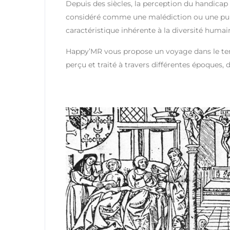
Depuis des siècles, la perception du handicap
considéré comme une malédiction ou une pun
caractéristique inhérente à la diversité humai
Happy’MR vous propose un voyage dans le te
perçu et traité à travers différentes époques, d