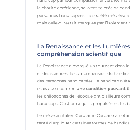
handicap par leur compassion envers les mala
la charité chrétienne, souvent teintée de con
personnes handicapées. La société médiévale a
mais celle-ci restait marquée par l’isolement 
La Renaissance et les Lumières 
compréhension scientifique
La Renaissance a marqué un tournant dans la 
et des sciences, la compréhension du handicap
des personnes handicapées. Le handicap n’ét
mais aussi comme
une condition pouvant êt
les philosophes de l’époque ont d’ailleurs co
handicaps. C’est ainsi qu’ils propulsèrent les 
Le médecin italien Gerolamo Cardano a notamm
tenté d’expliquer certaines formes de handic