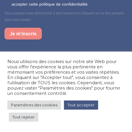
accepter cette politique de confidentialité.
Vous pouvez vous désinscrire à tout moment en cliquant sur le lien présent
dans nos emails.
Je m'inscris
Suivez-nous sur nos réseaux sociaux
Nous utilisons des cookies sur notre site Web pour
Facebook
Instagram
LinkedIn
vous offrir l'expérience la plus pertinente en
mémorisant vos préférences et vos visites répétées.
En cliquant sur "Accepter tout", vous consentez à
Besoin d’aide, une question ?
l'utilisation de TOUS les cookies. Cependant, vous
pouvez visiter "Paramètres des cookies" pour fournir
Nous contacter
un consentement contrôlé.
Paramètres des cookies
Tout accepter
© Happy'MR - Tous droits réservés - Une création
Com y Média
Tout rejeter