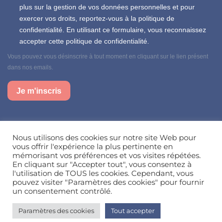
plus sur la gestion de vos données personnelles et pour
exercer vos droits, reportez-vous à la politique de
confidentialité. En utilisant ce formulaire, vous reconnaissez
accepter cette politique de confidentialité.
Vous pouvez vous désinscrire à tout moment en cliquant sur le lien présent
dans nos emails.
Je m'inscris
Suivez-nous sur nos réseaux sociaux
Nous utilisons des cookies sur notre site Web pour
vous offrir l'expérience la plus pertinente en
mémorisant vos préférences et vos visites répétées.
En cliquant sur "Accepter tout", vous consentez à
Besoin d’aide, une question ?
l'utilisation de TOUS les cookies. Cependant, vous
pouvez visiter "Paramètres des cookies" pour fournir
Nous contacter
un consentement contrôlé.
Paramètres des cookies
Tout accepter