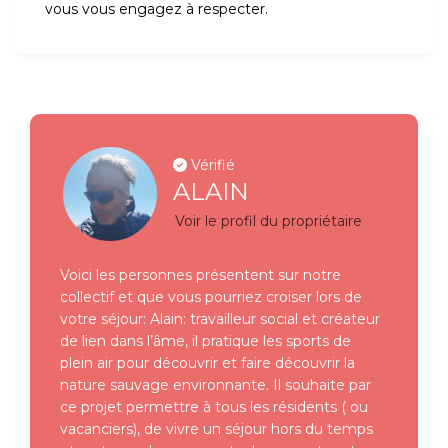
vous vous engagez à respecter.
Vérifié
ALAIN
Voir le profil du propriétaire
Voici les personnes présentent sur notre
collectif et que vous pourriez croiser lors de
votre séjour: Alain: travailleur social et créateur
de lien dans l’âme, il pratique les sports de
plein air pour découvrir et faire découvrir la
nature sauvage environnante. Il souhaite par
ce projet permettre à tous les résidents ( ou
vacanciers), de vivre un séjour hors du temps