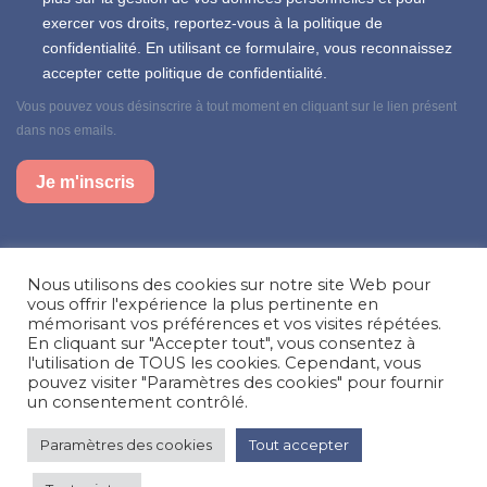
exercer vos droits, reportez-vous à la politique de
confidentialité. En utilisant ce formulaire, vous reconnaissez
accepter cette politique de confidentialité.
Vous pouvez vous désinscrire à tout moment en cliquant sur le lien présent
dans nos emails.
Je m'inscris
Suivez-nous sur nos réseaux sociaux
Nous utilisons des cookies sur notre site Web pour
Facebook
Instagram
LinkedIn
vous offrir l'expérience la plus pertinente en
mémorisant vos préférences et vos visites répétées.
En cliquant sur "Accepter tout", vous consentez à
Besoin d’aide, une question ?
l'utilisation de TOUS les cookies. Cependant, vous
pouvez visiter "Paramètres des cookies" pour fournir
Nous contacter
un consentement contrôlé.
Paramètres des cookies
Tout accepter