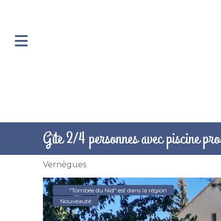
Gïte 2/4 personnes avec piscine pr
Vernègues
"Tombée du Nid" est dans la région
Nouveauté