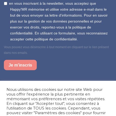
en vous inscrivant à la newsletter, vous acceptez que
Happy'MR mémorise et utilise votre adresse e-mail dans le
but de vous envoyer sa lettre d'informations. Pour en savoir
plus sur la gestion de vos données personnelles et pour
exercer vos droits, reportez-vous à la politique de
confidentialité. En utilisant ce formulaire, vous reconnaissez
accepter cette politique de confidentialité.
Vous pouvez vous désinscrire à tout moment en cliquant sur le lien présent
dans nos emails.
Je m'inscris
Suivez-nous sur nos réseaux sociaux
Nous utilisons des cookies sur notre site Web pour
Facebook
Instagram
LinkedIn
vous offrir l'expérience la plus pertinente en
mémorisant vos préférences et vos visites répétées.
En cliquant sur "Accepter tout", vous consentez à
Besoin d’aide, une question ?
l'utilisation de TOUS les cookies. Cependant, vous
pouvez visiter "Paramètres des cookies" pour fournir