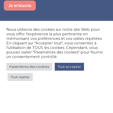
Je m'inscris
Suivez-nous sur nos réseaux sociaux
Nous utilisons des cookies sur notre site Web pour
Facebook
Instagram
LinkedIn
vous offrir l'expérience la plus pertinente en
mémorisant vos préférences et vos visites répétées.
En cliquant sur "Accepter tout", vous consentez à
Besoin d’aide, une question ?
l'utilisation de TOUS les cookies. Cependant, vous
pouvez visiter "Paramètres des cookies" pour fournir
Nous contacter
un consentement contrôlé.
Paramètres des cookies
Tout accepter
© Happy'MR - Tous droits réservés - Une création
Com y Média
Tout rejeter
180 €
par nuit
Voir les prix