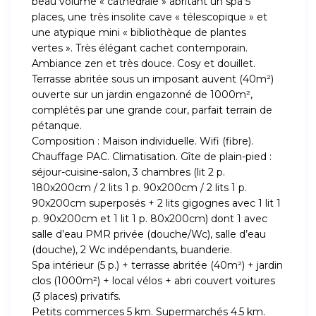
beau volume « cathédrale » abritant un spa 5
places, une très insolite cave « télescopique » et
une atypique mini « bibliothèque de plantes
vertes ». Très élégant cachet contemporain.
Ambiance zen et très douce. Cosy et douillet.
Terrasse abritée sous un imposant auvent (40m²)
ouverte sur un jardin engazonné de 1000m²,
complétés par une grande cour, parfait terrain de
pétanque.
Composition : Maison individuelle. Wifi (fibre).
Chauffage PAC. Climatisation. Gîte de plain-pied :
séjour-cuisine-salon, 3 chambres (lit 2 p.
180x200cm / 2 lits 1 p. 90x200cm / 2 lits 1 p.
90x200cm superposés + 2 lits gigognes avec 1 lit 1
p. 90x200cm et 1 lit 1 p. 80x200cm) dont 1 avec
salle d’eau PMR privée (douche/Wc), salle d’eau
(douche), 2 Wc indépendants, buanderie.
Spa intérieur (5 p.) + terrasse abritée (40m²) + jardin
clos (1000m²) + local vélos + abri couvert voitures
(3 places) privatifs.
Petits commerces 5 km. Supermarchés 4.5 km.