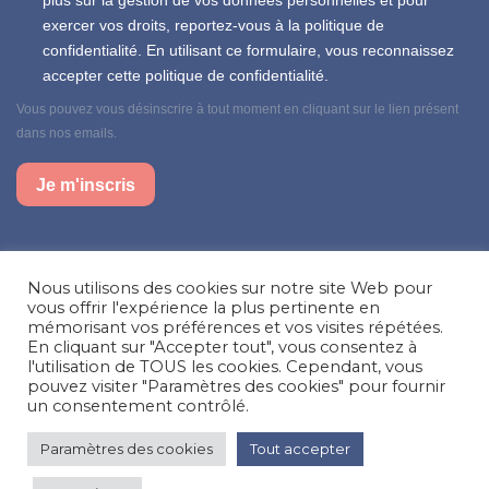
plus sur la gestion de vos données personnelles et pour
exercer vos droits, reportez-vous à la politique de
confidentialité. En utilisant ce formulaire, vous reconnaissez
accepter cette politique de confidentialité.
Vous pouvez vous désinscrire à tout moment en cliquant sur le lien présent
dans nos emails.
Je m'inscris
Suivez-nous sur nos réseaux sociaux
Nous utilisons des cookies sur notre site Web pour
Facebook
Instagram
LinkedIn
vous offrir l'expérience la plus pertinente en
mémorisant vos préférences et vos visites répétées.
En cliquant sur "Accepter tout", vous consentez à
Besoin d’aide, une question ?
l'utilisation de TOUS les cookies. Cependant, vous
pouvez visiter "Paramètres des cookies" pour fournir
Nous contacter
un consentement contrôlé.
Paramètres des cookies
Tout accepter