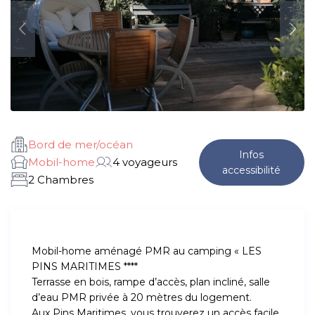
Bord de mer/océan
Infos
Mobil-home
4 voyageurs
accessibilité
2 Chambres
Mobil-home aménagé PMR au camping « LES
PINS MARITIMES ****
Terrasse en bois, rampe d’accès, plan incliné, salle
d’eau PMR privée à 20 mètres du logement.
Aux Pins Maritimes, vous trouverez un accès facile