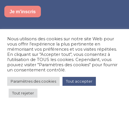
Je m'inscris
Suivez-nous sur nos réseaux sociaux
Nous utilisons des cookies sur notre site Web pour
Facebook
Instagram
LinkedIn
vous offrir l'expérience la plus pertinente en
mémorisant vos préférences et vos visites répétées.
En cliquant sur "Accepter tout", vous consentez à
Besoin d’aide, une question ?
l'utilisation de TOUS les cookies. Cependant, vous
pouvez visiter "Paramètres des cookies" pour fournir
Nous contacter
un consentement contrôlé.
Paramètres des cookies
Tout accepter
© Happy'MR - Tous droits réservés - Une création
Com y Média
Tout rejeter