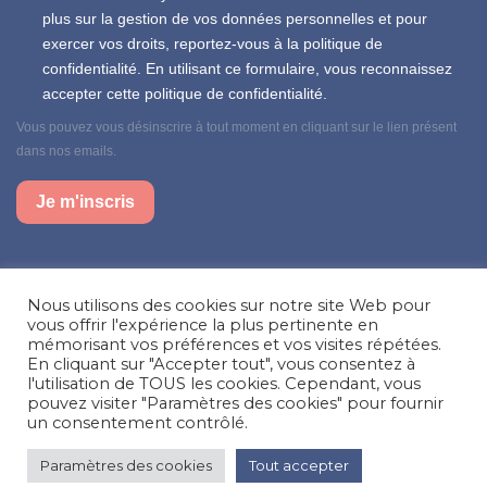
plus sur la gestion de vos données personnelles et pour
exercer vos droits, reportez-vous à la politique de
confidentialité. En utilisant ce formulaire, vous reconnaissez
accepter cette politique de confidentialité.
Vous pouvez vous désinscrire à tout moment en cliquant sur le lien présent
dans nos emails.
Je m'inscris
Suivez-nous sur nos réseaux sociaux
Nous utilisons des cookies sur notre site Web pour
Facebook
Instagram
LinkedIn
vous offrir l'expérience la plus pertinente en
mémorisant vos préférences et vos visites répétées.
Besoin d’aide, une question ?
En cliquant sur "Accepter tout", vous consentez à
l'utilisation de TOUS les cookies. Cependant, vous
pouvez visiter "Paramètres des cookies" pour fournir
Nous contacter
un consentement contrôlé.
Paramètres des cookies
Tout accepter