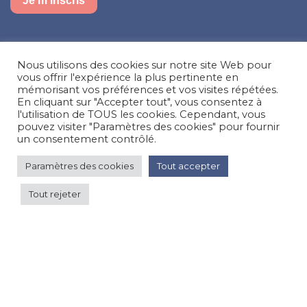
Je m'inscris
Suivez-nous sur nos réseaux sociaux
Nous utilisons des cookies sur notre site Web pour
Facebook
Instagram
LinkedIn
vous offrir l'expérience la plus pertinente en
mémorisant vos préférences et vos visites répétées.
En cliquant sur "Accepter tout", vous consentez à
Besoin d’aide, une question ?
l'utilisation de TOUS les cookies. Cependant, vous
pouvez visiter "Paramètres des cookies" pour fournir
Nous contacter
un consentement contrôlé.
Paramètres des cookies
Tout accepter
© Happy'MR - Tous droits réservés - Une création
Com y Média
Tout rejeter
Basse saison 60 €
par
Voir les prix
nuit