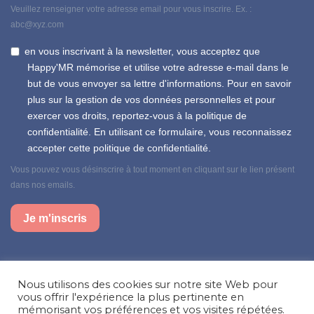
Veuillez renseigner votre adresse email pour vous inscrire. Ex. :
abc@xyz.com
en vous inscrivant à la newsletter, vous acceptez que
Happy'MR mémorise et utilise votre adresse e-mail dans le
but de vous envoyer sa lettre d'informations. Pour en savoir
plus sur la gestion de vos données personnelles et pour
exercer vos droits, reportez-vous à la politique de
confidentialité. En utilisant ce formulaire, vous reconnaissez
accepter cette politique de confidentialité.
Vous pouvez vous désinscrire à tout moment en cliquant sur le lien présent
dans nos emails.
Je m'inscris
Suivez-nous sur nos réseaux sociaux
Nous utilisons des cookies sur notre site Web pour
Facebook
Instagram
LinkedIn
vous offrir l'expérience la plus pertinente en
mémorisant vos préférences et vos visites répétées.