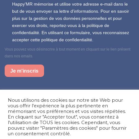
Happy'MR mémorise et utilise votre adresse e-mail dans le
but de vous envoyer sa lettre d'informations. Pour en savoir
plus sur la gestion de vos données personnelles et pour
exercer vos droits, reportez-vous à la politique de
confidentialité. En utilisant ce formulaire, vous reconnaissez
accepter cette politique de confidentialité.
Vous pouvez vous désinscrire à tout moment en cliquant sur le lien présent
dans nos emails.
Je m'inscris
Suivez-nous sur nos réseaux sociaux
Nous utilisons des cookies sur notre site Web pour
Facebook
Instagram
LinkedIn
vous offrir l'expérience la plus pertinente en
mémorisant vos préférences et vos visites répétées.
En cliquant sur "Accepter tout", vous consentez à
Besoin d’aide, une question ?
l'utilisation de TOUS les cookies. Cependant, vous
pouvez visiter "Paramètres des cookies" pour fournir
Nous contacter
un consentement contrôlé.