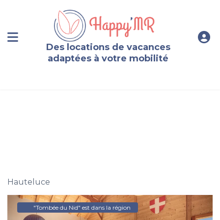
Des locations de vacances
adaptées à votre mobilité
Chalet d’exception à Hauteluce 10 personnes vue Mont-
blanc Sauna&Jacuzzi&Ciné
Hauteluce
"Tombée du Nid" est dans la région