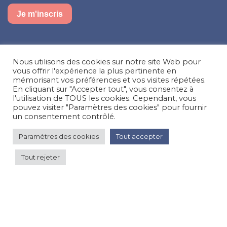
Je m'inscris
Suivez-nous sur nos réseaux sociaux
Nous utilisons des cookies sur notre site Web pour
Facebook
Instagram
LinkedIn
vous offrir l'expérience la plus pertinente en
mémorisant vos préférences et vos visites répétées.
En cliquant sur "Accepter tout", vous consentez à
Besoin d’aide, une question ?
l'utilisation de TOUS les cookies. Cependant, vous
pouvez visiter "Paramètres des cookies" pour fournir
Nous contacter
un consentement contrôlé.
Paramètres des cookies
Tout accepter
© Happy'MR - Tous droits réservés - Une création
Com y Média
Tout rejeter
200 €
par nuit
Voir les prix