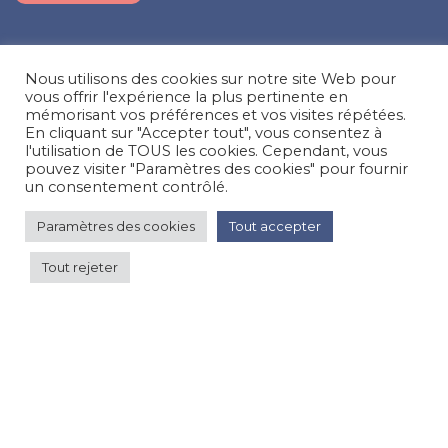
Suivez-nous sur nos réseaux sociaux
Nous utilisons des cookies sur notre site Web pour
Facebook
Instagram
LinkedIn
vous offrir l'expérience la plus pertinente en
mémorisant vos préférences et vos visites répétées.
En cliquant sur "Accepter tout", vous consentez à
Besoin d’aide, une question ?
l'utilisation de TOUS les cookies. Cependant, vous
pouvez visiter "Paramètres des cookies" pour fournir
Nous contacter
un consentement contrôlé.
Paramètres des cookies
Tout accepter
© Happy'MR - Tous droits réservés - Une création
Com y Média
Tout rejeter
905 €
par nuit
Voir les prix