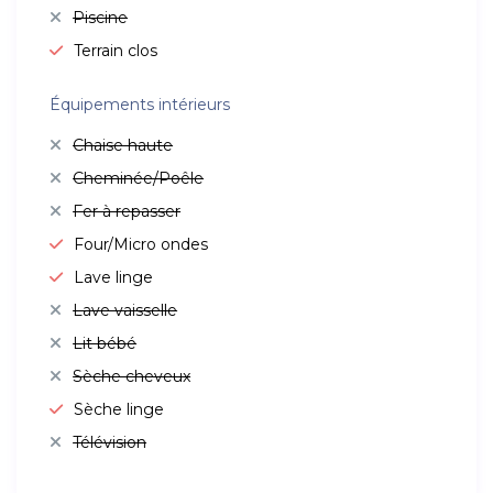
Piscine
Terrain clos
Équipements intérieurs
Chaise haute
Cheminée/Poêle
Fer à repasser
Four/Micro ondes
Lave linge
Lave vaisselle
Lit bébé
Sèche cheveux
Sèche linge
Télévision