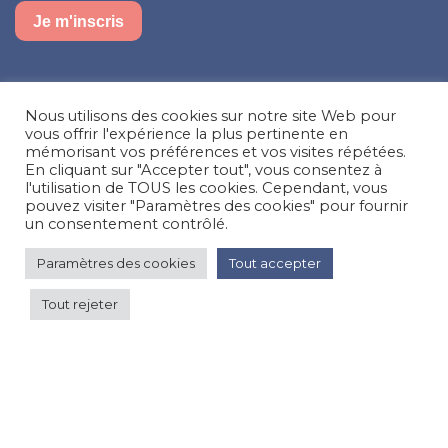
Je m'inscris
Suivez-nous sur nos réseaux sociaux
Nous utilisons des cookies sur notre site Web pour
Facebook
Instagram
LinkedIn
vous offrir l'expérience la plus pertinente en
mémorisant vos préférences et vos visites répétées.
En cliquant sur "Accepter tout", vous consentez à
Besoin d’aide, une question ?
l'utilisation de TOUS les cookies. Cependant, vous
pouvez visiter "Paramètres des cookies" pour fournir
Nous contacter
un consentement contrôlé.
Paramètres des cookies
Tout accepter
Pour deux personnes
© Happy'MR - Tous droits réservés - Une création
Com y Média
Tout rejeter
en basse saison 110 €
Voir les prix
par nuit