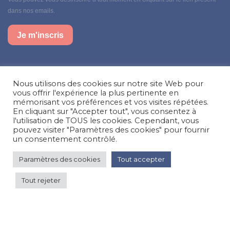
dans nos emails.
Je m'inscris
Suivez-nous sur nos réseaux sociaux
Nous utilisons des cookies sur notre site Web pour
Facebook
Instagram
LinkedIn
vous offrir l'expérience la plus pertinente en
mémorisant vos préférences et vos visites répétées.
En cliquant sur "Accepter tout", vous consentez à
Besoin d’aide, une question ?
l'utilisation de TOUS les cookies. Cependant, vous
pouvez visiter "Paramètres des cookies" pour fournir
Nous contacter
un consentement contrôlé.
Paramètres des cookies
Tout accepter
© Happy'MR - Tous droits réservés - Une création
Com y Média
Tout rejeter
70 €
par nuit
Voir les prix