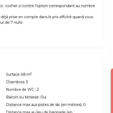
uits : cocher ci-contre l’option correspondant au nombre
st déjà prise en compte dans le prix affiché quand vous
ur de 7 nuits
2
Surface:
69 m
Chambres:
3
Nombre de WC :
2
Balcon ou terrasse:
Oui
Distance max aux pistes de ski (en mètres):
0
Distance max au lieu de baignade (en