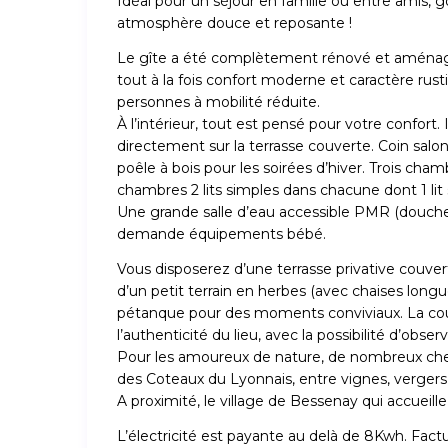
Idéal pour un séjour en famille ou entre amis, g
atmosphère douce et reposante !
Le gîte a été complètement rénové et aménagé
tout à la fois confort moderne et caractère rust
personnes à mobilité réduite.
À l’intérieur, tout est pensé pour votre confort.
directement sur la terrasse couverte. Coin salon 
poêle à bois pour les soirées d’hiver. Trois cham
chambres 2 lits simples dans chacune dont 1 lit
Une grande salle d’eau accessible PMR (douche
demande équipements bébé.
Vous disposerez d’une terrasse privative couvert
d’un petit terrain en herbes (avec chaises longue
pétanque pour des moments conviviaux. La cour
l’authenticité du lieu, avec la possibilité d’observe
Pour les amoureux de nature, de nombreux che
des Coteaux du Lyonnais, entre vignes, vergers 
A proximité, le village de Bessenay qui accueille t
L’électricité est payante au delà de 8Kwh. Fac