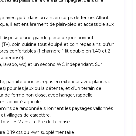
oûtez au plaisir de la vie à la campagne, dans une
 avec goût dans un ancien corps de ferme. Alliant
ique, il est entièrement de plain-pied et accessible aux
 Il dispose d’une grande pièce de jour ouvrant
(TV), coin cuisine tout équipé et coin repas ainsi qu’un
bres confortables (1 chambre 1 lit double en 1.40 et 2
 superposé).
, lavabo, wc) et un second WC indépendant. Sur
e, parfaite pour les repas en extérieur avec plancha,
s) pour les jeux ou la détente, et d’un terrain de
 de ferme non close, avec hangar, rappelle
r l’activité agricole.
mins de randonnée sillonnent les paysages vallonnés
et villages de caractère.
ous les 2 ans, la fête de la cerise.
turé 0.19 cts du Kwh supplémentaire