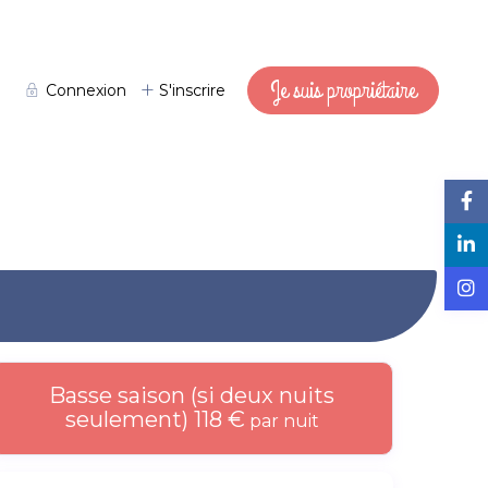
Je suis propriétaire
Connexion
S'inscrire
Basse saison (si deux nuits
seulement) 118 €
par nuit