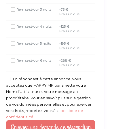
Remise séjour 3 nuits
-75 €
Frais unique
Remise séjour 4 nuits
-125 €
Frais unique
Remise séjour 5 nuits
-195 €
Frais unique
Remise séjour 6 nuits
-288 €
Frais unique
En répondant à cette annonce, vous
acceptez que HAPPY’MR transmette votre
Nom d’Utilisateur et votre message au
propriétaire. Pour en savoir plus sur la gestion
de vos données personnelles et pour exercer
vos droits, reportez-vous à la
politique de
confidentialité