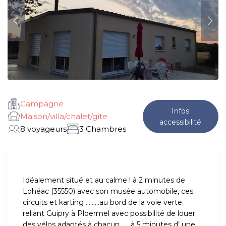
Campagne
Infos
Maison/villa/chalet/gîte
accessibilité
8 voyageurs
3 Chambres
Idéalement situé et au calme ! à 2 minutes de
Lohéac (35550) avec son musée automobile, ces
circuits et karting ………au bord de la voie verte
reliant Guipry à Ploermel avec possibilité de louer
des vélos adaptés à chacun ……à 5 minutes d’ une