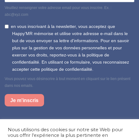
Veuillez renseigner votre adresse email pour vous inscrire. Ex. :
abc@xyz.com
en vous inscrivant à la newsletter, vous acceptez que
Happy'MR mémorise et utilise votre adresse e-mail dans le
but de vous envoyer sa lettre d'informations. Pour en savoir
plus sur la gestion de vos données personnelles et pour
exercer vos droits, reportez-vous à la politique de
confidentialité. En utilisant ce formulaire, vous reconnaissez
accepter cette politique de confidentialité.
Vous pouvez vous désinscrire à tout moment en cliquant sur le lien présent
dans nos emails.
Je m'inscris
Suivez-nous sur nos réseaux sociaux
Nous utilisons des cookies sur notre site Web pour
Facebook
Instagram
LinkedIn
vous offrir l'expérience la plus pertinente en