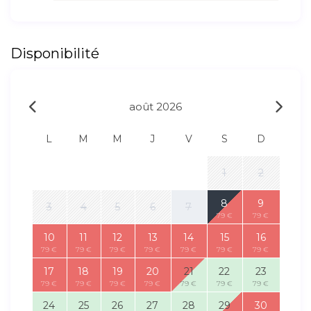
Disponibilité
août 2026
L
M
M
J
V
S
D
1
2
8
9
3
4
5
6
7
79 €
79 €
10
11
12
13
14
15
16
79 €
79 €
79 €
79 €
79 €
79 €
79 €
17
18
19
20
21
22
23
79 €
79 €
79 €
79 €
79 €
79 €
79 €
24
25
26
27
28
29
30