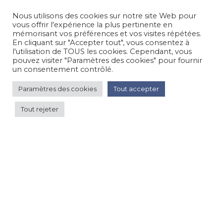
Suivez-nous sur nos réseaux sociaux
Nous utilisons des cookies sur notre site Web pour
Facebook
Instagram
LinkedIn
vous offrir l'expérience la plus pertinente en
mémorisant vos préférences et vos visites répétées.
En cliquant sur "Accepter tout", vous consentez à
Besoin d’aide, une question ?
l'utilisation de TOUS les cookies. Cependant, vous
pouvez visiter "Paramètres des cookies" pour fournir
Nous contacter
un consentement contrôlé.
Paramètres des cookies
Tout accepter
© Happy'MR - Tous droits réservés - Une création
Com y Média
Tout rejeter
basse saison 46 €
par
Voir les prix
nuit