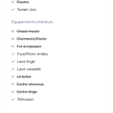
Piscine
Terrain clos
Équipements intérieurs
Chaise haute
Cheminée/Poêle
Fer à repasser
Four/Micro ondes
Lave linge
Lave vaisselle
Lit bébé
Sèche cheveux
Sèche linge
Télévision