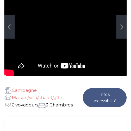
Campagne
Infos
Maison/villa/chalet/gîte
accessibilité
6 voyageurs
3 Chambres