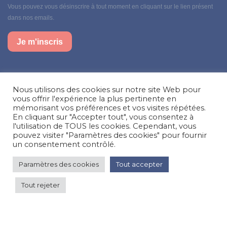
Vous pouvez vous désinscrire à tout moment en cliquant sur le lien présent
dans nos emails.
Je m'inscris
Suivez-nous sur nos réseaux sociaux
Nous utilisons des cookies sur notre site Web pour
Facebook
Instagram
LinkedIn
vous offrir l'expérience la plus pertinente en
mémorisant vos préférences et vos visites répétées.
En cliquant sur "Accepter tout", vous consentez à
Besoin d’aide, une question ?
l'utilisation de TOUS les cookies. Cependant, vous
pouvez visiter "Paramètres des cookies" pour fournir
Nous contacter
un consentement contrôlé.
Paramètres des cookies
Tout accepter
© Happy'MR - Tous droits réservés - Une création
Com y Média
Tout rejeter
basse saison 57 €
par
Voir les prix
nuit