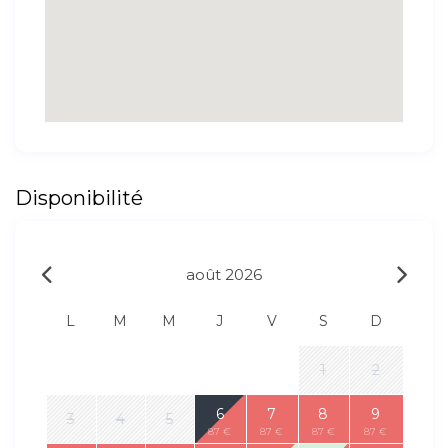
Disponibilité
août 2026
L
M
M
J
V
S
D
1
2
6
7
8
9
3
4
5
87 €
87 €
87 €
87 €