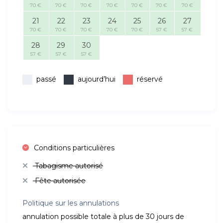
70 €
70 €
70 €
70 €
70 €
70 €
70 €
21
22
23
24
25
26
27
70 €
70 €
70 €
70 €
70 €
57 €
57 €
28
29
30
57 €
57 €
57 €
passé
aujourd’hui
réservé
Conditions particulières
Tabagisme autorisé
Fête autorisée
Politique sur les annulations
annulation possible totale à plus de 30 jours de