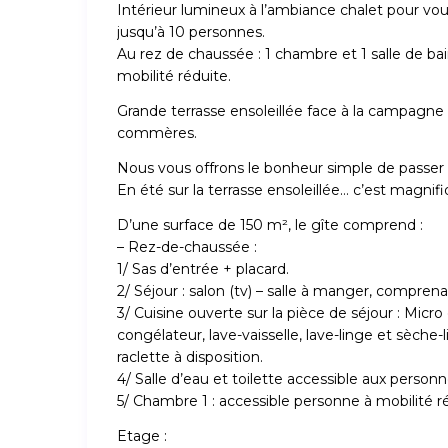
Intérieur lumineux à l’ambiance chalet pour vous
jusqu’à 10 personnes.
Au rez de chaussée : 1 chambre et 1 salle de ba
mobilité réduite.
Grande terrasse ensoleillée face à la campagne
commères.
Nous vous offrons le bonheur simple de passer 
En été sur la terrasse ensoleillée… c’est magnif
D’une surface de 150 m², le gîte comprend :
– Rez-de-chaussée :
1/ Sas d’entrée + placard.
2/ Séjour : salon (tv) – salle à manger, compre
3/ Cuisine ouverte sur la pièce de séjour : Micro
congélateur, lave-vaisselle, lave-linge et sèche-l
raclette à disposition.
4/ Salle d’eau et toilette accessible aux personn
5/ Chambre 1 : accessible personne à mobilité r
Etage :