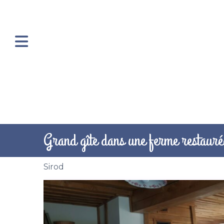
Grand gîte dans une ferme restauré
Sirod