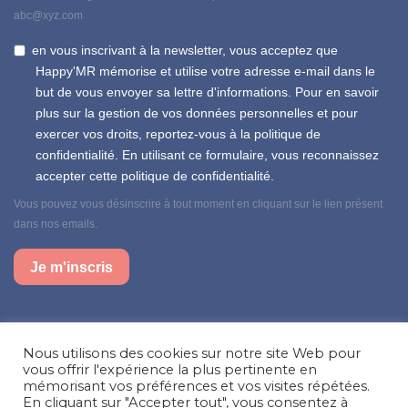
abc@xyz.com
en vous inscrivant à la newsletter, vous acceptez que
Happy'MR mémorise et utilise votre adresse e-mail dans le
but de vous envoyer sa lettre d'informations. Pour en savoir
plus sur la gestion de vos données personnelles et pour
exercer vos droits, reportez-vous à la politique de
confidentialité. En utilisant ce formulaire, vous reconnaissez
accepter cette politique de confidentialité.
Vous pouvez vous désinscrire à tout moment en cliquant sur le lien présent
dans nos emails.
Je m'inscris
Suivez-nous sur nos réseaux sociaux
Nous utilisons des cookies sur notre site Web pour
Facebook
Instagram
LinkedIn
vous offrir l'expérience la plus pertinente en
mémorisant vos préférences et vos visites répétées.
En cliquant sur "Accepter tout", vous consentez à
Besoin d’aide, une question ?