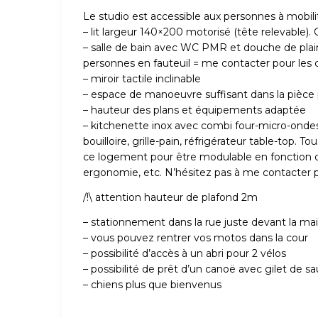
Le studio est accessible aux personnes à mobilit
– lit largeur 140×200 motorisé (tête relevable). 
– salle de bain avec WC PMR et douche de plain
personnes en fauteuil = me contacter pour les c
– miroir tactile inclinable
– espace de manoeuvre suffisant dans la pièce 
– hauteur des plans et équipements adaptée
– kitchenette inox avec combi four-micro-ondes, 
bouilloire, grille-pain, réfrigérateur table-top.
ce logement pour être modulable en fonction de
ergonomie, etc. N’hésitez pas à me contacter p
/!\ attention hauteur de plafond 2m
– stationnement dans la rue juste devant la ma
– vous pouvez rentrer vos motos dans la cour
– possibilité d’accès à un abri pour 2 vélos
– possibilité de prêt d’un canoë avec gilet de 
– chiens plus que bienvenus