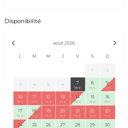
Disponibilité
août 2026
L
M
M
J
V
S
D
1
2
7
8
9
3
4
5
6
78 €
78 €
78 €
10
11
12
13
14
15
16
78 €
78 €
78 €
78 €
78 €
78 €
78 €
17
18
19
20
21
22
23
78 €
78 €
78 €
78 €
78 €
78 €
78 €
24
25
26
27
28
29
30