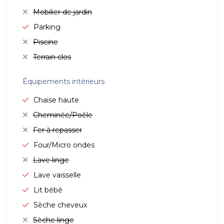
Mobilier de jardin
Parking
Piscine
Terrain clos
Équipements intérieurs
Chaise haute
Cheminée/Poêle
Fer à repasser
Four/Micro ondes
Lave linge
Lave vaisselle
Lit bébé
Sèche cheveux
Sèche linge