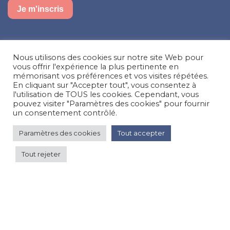
Je m'inscris
Suivez-nous sur nos réseaux sociaux
Nous utilisons des cookies sur notre site Web pour
Facebook
Instagram
LinkedIn
vous offrir l'expérience la plus pertinente en
mémorisant vos préférences et vos visites répétées.
En cliquant sur "Accepter tout", vous consentez à
Besoin d’aide, une question ?
l'utilisation de TOUS les cookies. Cependant, vous
pouvez visiter "Paramètres des cookies" pour fournir
Nous contacter
un consentement contrôlé.
Paramètres des cookies
Tout accepter
© Happy'MR - Tous droits réservés - Une création
Com y Média
Tout rejeter
Haute saison 78 €
par
Voir les prix
nuit