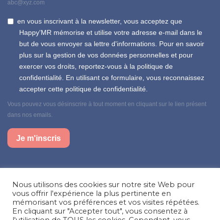
abc@xyz.com
en vous inscrivant à la newsletter, vous acceptez que
Happy'MR mémorise et utilise votre adresse e-mail dans le
but de vous envoyer sa lettre d'informations. Pour en savoir
plus sur la gestion de vos données personnelles et pour
exercer vos droits, reportez-vous à la politique de
confidentialité. En utilisant ce formulaire, vous reconnaissez
accepter cette politique de confidentialité.
Vous pouvez vous désinscrire à tout moment en cliquant sur le lien présent
dans nos emails.
Je m'inscris
Suivez-nous sur nos réseaux sociaux
Nous utilisons des cookies sur notre site Web pour
Facebook
Instagram
LinkedIn
vous offrir l'expérience la plus pertinente en
mémorisant vos préférences et vos visites répétées.
En cliquant sur "Accepter tout", vous consentez à
Besoin d’aide, une question ?