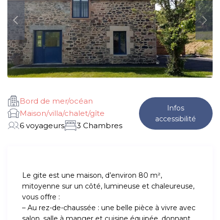
Bord de mer/océan
Infos
Maison/villa/chalet/gîte
accessibilité
6 voyageurs
3 Chambres
Le gite est une maison, d’environ 80 m²,
mitoyenne sur un côté, lumineuse et chaleureuse,
vous offre :
– Au rez-de-chaussée : une belle pièce à vivre avec
salon, salle à manger et cuisine équipée, donnant