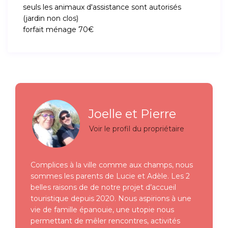
seuls les animaux d'assistance sont autorisés
(jardin non clos)
forfait ménage 70€
Joelle et Pierre
Voir le profil du propriétaire
Complices à la ville comme aux champs, nous
sommes les parents de Lucie et Adèle. Les 2
belles raisons de de notre projet d’accueil
touristique depuis 2020. Nous aspirions à une
vie de famille épanouie, une utopie nous
permettant de mêler rencontres, activités