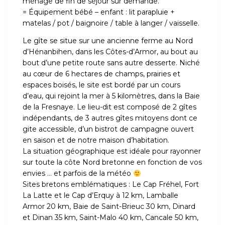
ménage de fin de séjour sur demande.
= Équipement bébé – enfant : lit parapluie +
matelas / pot / baignoire / table à langer / vaisselle.
Le gîte se situe sur une ancienne ferme au Nord
d’Hénanbihen, dans les Côtes-d’Armor, au bout au
bout d’une petite route sans autre desserte. Niché
au cœur de 6 hectares de champs, prairies et
espaces boisés, le site est bordé par un cours
d’eau, qui rejoint la mer à 5 kilomètres, dans la Baie
de la Fresnaye. Le lieu-dit est composé de 2 gîtes
indépendants, de 3 autres gîtes mitoyens dont ce
gite accessible, d’un bistrot de campagne ouvert
en saison et de notre maison d’habitation.
La situation géographique est idéale pour rayonner
sur toute la côte Nord bretonne en fonction de vos
envies … et parfois de la météo
Sites bretons emblématiques : Le Cap Fréhel, Fort
La Latte et le Cap d’Erquy à 12 km, Lamballe
Armor 20 km, Baie de Saint-Brieuc 30 km, Dinard
et Dinan 35 km, Saint-Malo 40 km, Cancale 50 km,