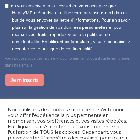
en vous inscrivant à la newsletter, vous acceptez que
Happy'MR mémorise et utilise votre adresse e-mail dans le
but de vous envoyer sa lettre d'informations. Pour en savoir
plus sur la gestion de vos données personnelles et pour
exercer vos droits, reportez-vous à la politique de
confidentialité. En utilisant ce formulaire, vous reconnaissez
accepter cette politique de confidentialité.
Vous pouvez vous désinscrire à tout moment en cliquant sur le lien présent
dans nos emails.
Je m'inscris
Suivez-nous sur nos réseaux sociaux
Nous utilisons des cookies sur notre site Web pour
Facebook
Instagram
LinkedIn
vous offrir l'expérience la plus pertinente en
mémorisant vos préférences et vos visites répétées.
En cliquant sur "Accepter tout", vous consentez à
Besoin d’aide, une question ?
l'utilisation de TOUS les cookies. Cependant, vous
pouvez visiter "Paramètres des cookies" pour fournir