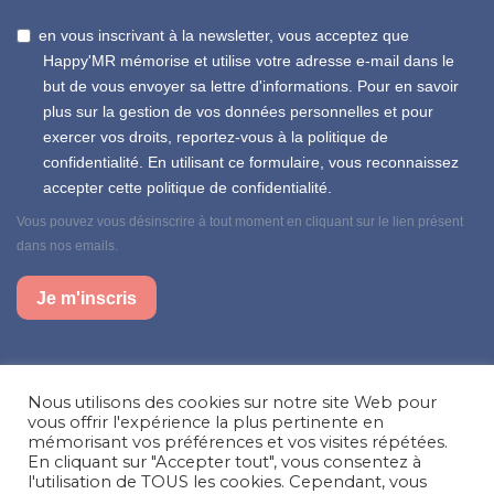
en vous inscrivant à la newsletter, vous acceptez que
Happy'MR mémorise et utilise votre adresse e-mail dans le
but de vous envoyer sa lettre d'informations. Pour en savoir
plus sur la gestion de vos données personnelles et pour
exercer vos droits, reportez-vous à la politique de
confidentialité. En utilisant ce formulaire, vous reconnaissez
accepter cette politique de confidentialité.
Vous pouvez vous désinscrire à tout moment en cliquant sur le lien présent
dans nos emails.
Je m'inscris
Suivez-nous sur nos réseaux sociaux
Nous utilisons des cookies sur notre site Web pour
Facebook
Instagram
LinkedIn
vous offrir l'expérience la plus pertinente en
mémorisant vos préférences et vos visites répétées.
En cliquant sur "Accepter tout", vous consentez à
Besoin d’aide, une question ?
l'utilisation de TOUS les cookies. Cependant, vous