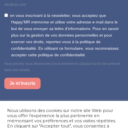
abc@xyz.com
en vous inscrivant à la newsletter, vous acceptez que
Happy'MR mémorise et utilise votre adresse e-mail dans le
but de vous envoyer sa lettre d'informations. Pour en savoir
plus sur la gestion de vos données personnelles et pour
exercer vos droits, reportez-vous à la politique de
confidentialité. En utilisant ce formulaire, vous reconnaissez
accepter cette politique de confidentialité.
Vous pouvez vous désinscrire à tout moment en cliquant sur le lien présent
dans nos emails.
Je m'inscris
Suivez-nous sur nos réseaux sociaux
Nous utilisons des cookies sur notre site Web pour
Facebook
Instagram
LinkedIn
vous offrir l'expérience la plus pertinente en
mémorisant vos préférences et vos visites répétées.
Besoin d’aide, une question ?
En cliquant sur "Accepter tout", vous consentez à