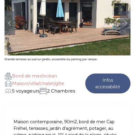
Bord de mer/océan
Infos
Maison/villa/chalet/gîte
accessibilité
5 voyageurs
2 Chambres
Maison contemporaine, 90m2, bord de mer Cap
Fréhel, terrasses, jardin d’agrément, potager, au
calme, parking privé, 10′ à pied de la plage, située