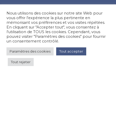
Suivez-nous sur nos réseaux sociaux
Nous utilisons des cookies sur notre site Web pour
Facebook
Instagram
LinkedIn
vous offrir l'expérience la plus pertinente en
mémorisant vos préférences et vos visites répétées.
En cliquant sur "Accepter tout", vous consentez à
Besoin d’aide, une question ?
l'utilisation de TOUS les cookies. Cependant, vous
pouvez visiter "Paramètres des cookies" pour fournir
Nous contacter
un consentement contrôlé.
Paramètres des cookies
Tout accepter
© Happy'MR - Tous droits réservés - Une création
Com y Média
Tout rejeter
90 €
par nuit
Voir les prix