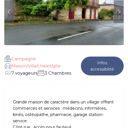
Campagne
Infos
Maison/villa/chalet/gîte
accessibilité
7 voyageurs
3 Chambres
Grande maison de caractère dans un village offrant
commerces et services : médecins, infirmières,
kinés, ostéopathe, pharmacie, garage station-
service
Côté rue : accès pour fauteuil.