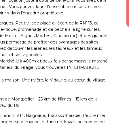
 location juste à côté de celle-ci, si vous avez de la
r. Vous pouvez louer l’ensemble sur ce site : voir
aire » dans l’encadré propriétaire
ues. Petit village placé à l’écart de la RN113, ce
ique-nique, promenade et de pêche à la ligne sur les
e Motte , Aigues Mortes , Grau du roi ) et des grandes
 vous permettra de profiter des avantages des sites
nez découvrir les arènes, les taureaux et les fameux
rault et ses vignobles.
 Marché U à 400m et deux fois par semaine le marché.
extérieur du village, vous trouverez INTERMARCHE
a maison. Une rivière, le Vidourle, au cœur du village,
5 km de Montpellier – 25 km de Nîmes – 15 km de la
rau du Roi
, Tennis, VTT, Baignade, Thalassothérapie, Pêche mer
 Plongée sous-marine, naturisme, kayak, accrobranche