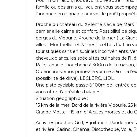
Pour information, nous avons une autre maison en
famille ou des amis qui veulent vous accompagne
l’annonce en cliquant sur « voir le profil propriét
Proche du château du XVIème siècle de Marsillarg
dernier allie calme et confort. Possibilité de p
berges du Vidourle. Proche de la mer ( La Grand
villes ( Montpellier et Nîmes ), cette situation
touristiques sans en subir les inconvénients. Ve
chevaux blancs, les spécialités culinaires de l’Hé
Pain, tabac et boucherie à 300m de la maison,
Ou encore si vous prenez la voiture à 5mn à l’
(possibilité de drive), LECLERC, LIDL…
Une piste cyclable passe à 100m de l’entrée de l
vous offre d’agréables balades.
Situation géographique :
15 km de la mer. Bord de la rivière Vidourle. 2
Grande Motte – 15 km d’ Aigues mortes et du G
Activités proches: Golf, Equitation, Randonnées
et rivière, Casino, Cinéma, Discothèque, Voile,