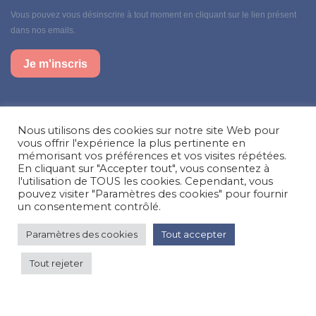
Vous pouvez vous désinscrire à tout moment en cliquant sur le lien présent
dans nos emails.
Je m'inscris
Suivez-nous sur nos réseaux sociaux
Nous utilisons des cookies sur notre site Web pour
Facebook
Instagram
LinkedIn
vous offrir l'expérience la plus pertinente en
mémorisant vos préférences et vos visites répétées.
En cliquant sur "Accepter tout", vous consentez à
Besoin d’aide, une question ?
l'utilisation de TOUS les cookies. Cependant, vous
pouvez visiter "Paramètres des cookies" pour fournir
Nous contacter
un consentement contrôlé.
Paramètres des cookies
Tout accepter
© Happy'MR - Tous droits réservés - Une création
Com y Média
Tout rejeter
105 €
par nuit
Voir les prix