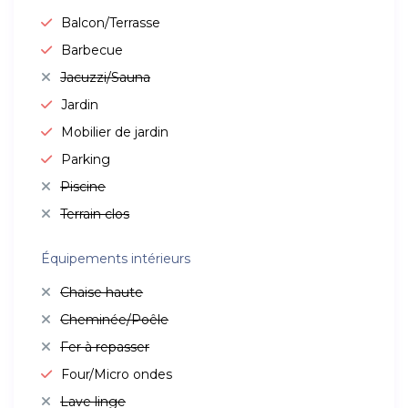
Balcon/Terrasse
Barbecue
Jacuzzi/Sauna
Jardin
Mobilier de jardin
Parking
Piscine
Terrain clos
Équipements intérieurs
Chaise haute
Cheminée/Poêle
Fer à repasser
Four/Micro ondes
Lave linge