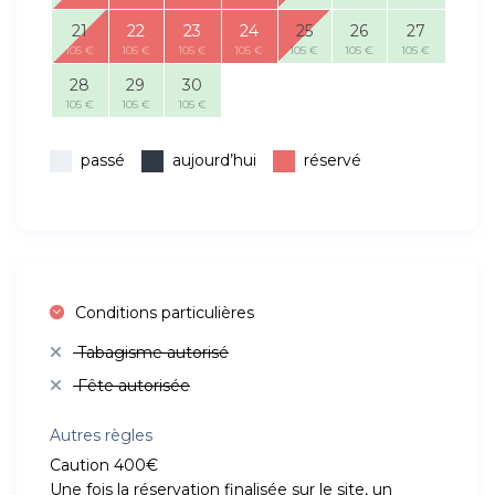
21
22
23
24
25
26
27
105 €
105 €
105 €
105 €
105 €
105 €
105 €
28
29
30
105 €
105 €
105 €
passé
aujourd’hui
réservé
Conditions particulières
Tabagisme autorisé
Fête autorisée
Autres règles
Caution 400€
Une fois la réservation finalisée sur le site, un