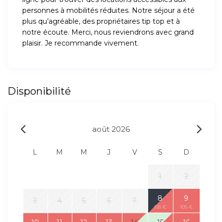
personnes à mobilités réduites. Notre séjour a été
plus qu’agréable, des propriétaires tip top et à
notre écoute. Merci, nous reviendrons avec grand
plaisir. Je recommande vivement.
Disponibilité
août 2026
L
M
M
J
V
S
D
1
2
8
9
3
4
5
6
7
105 €
105 €