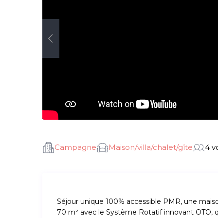
Campagne
Maison/villa/chalet/gîte
4 v
Séjour unique 100% accessible PMR, une maiso
70 m² avec le Système Rotatif innovant OTO, q