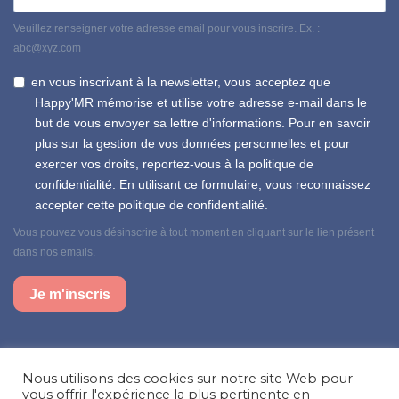
Veuillez renseigner votre adresse email pour vous inscrire. Ex. :
abc@xyz.com
en vous inscrivant à la newsletter, vous acceptez que
Happy'MR mémorise et utilise votre adresse e-mail dans le
but de vous envoyer sa lettre d'informations. Pour en savoir
plus sur la gestion de vos données personnelles et pour
exercer vos droits, reportez-vous à la politique de
confidentialité. En utilisant ce formulaire, vous reconnaissez
accepter cette politique de confidentialité.
Vous pouvez vous désinscrire à tout moment en cliquant sur le lien présent
dans nos emails.
Je m'inscris
Suivez-nous sur nos réseaux sociaux
Nous utilisons des cookies sur notre site Web pour
Facebook
Instagram
LinkedIn
vous offrir l'expérience la plus pertinente en