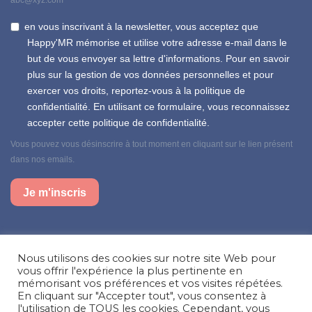
abc@xyz.com
en vous inscrivant à la newsletter, vous acceptez que
Happy'MR mémorise et utilise votre adresse e-mail dans le
but de vous envoyer sa lettre d'informations. Pour en savoir
plus sur la gestion de vos données personnelles et pour
exercer vos droits, reportez-vous à la politique de
confidentialité. En utilisant ce formulaire, vous reconnaissez
accepter cette politique de confidentialité.
Vous pouvez vous désinscrire à tout moment en cliquant sur le lien présent
dans nos emails.
Je m'inscris
Suivez-nous sur nos réseaux sociaux
Nous utilisons des cookies sur notre site Web pour
Facebook
Instagram
LinkedIn
vous offrir l'expérience la plus pertinente en
mémorisant vos préférences et vos visites répétées.
En cliquant sur "Accepter tout", vous consentez à
Besoin d’aide, une question ?
l'utilisation de TOUS les cookies. Cependant, vous